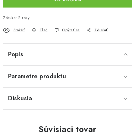
Záruka
:
2 roky
Strážiť
Tlač
Opýtať sa
Zdieľať
Popis
Parametre produktu
Diskusia
Súvisiaci tovar