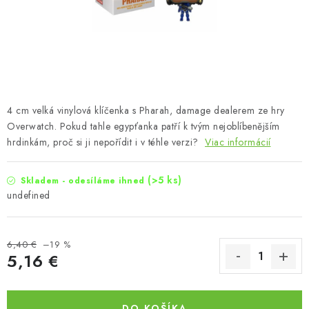
4 cm velká vinylová klíčenka s Pharah, damage dealerem ze hry
Overwatch. Pokud tahle egypťanka patří k tvým nejoblíbenějším
hrdinkám, proč si ji nepořídit i v téhle verzi?
Viac informácií
(>5 ks)
Skladem - odesíláme ihned
undefined
6,40 €
–19 %
5,16 €
Jednotková cena:
DO KOŠÍKA