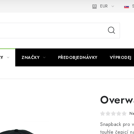
EUR
S
RY
ZNAČKY
PŘEDOBJEDNÁVKY
VÝPRODEJ
Overwa
N
Snapback pro vš
touhle čepicí n