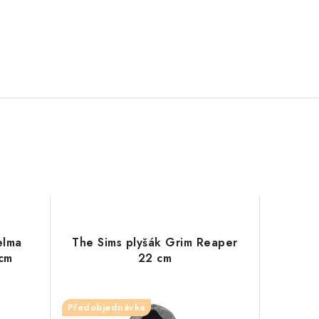
elma
The Sims plyšák Grim Reaper
cm
22 cm
Předobjednávka