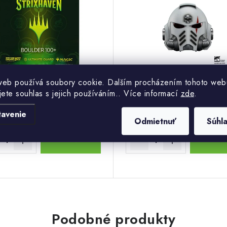
web používá soubory cookie. Dalším procházením tohoto web
jete souhlas s jejich používáním.. Více informací
zde
.
Objednej teď -
Na objed
 €
186,88 €
doručíme za 5-19 dní
termín up
tavenie
Odmietnuť
Súhl
DO KOŠÍKA
DO KOŠ
Podobné produkty