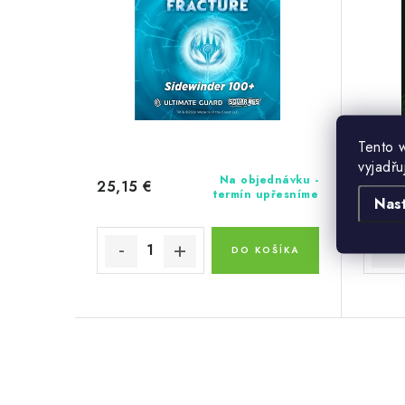
Tento 
vyjadřu
Na objednávku -
25,15 €
24,18
termín upřesníme
Nas
DO KOŠÍKA