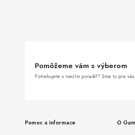
Pomôžeme vám s výberom
Potrebujete s niečím poradiť? Sme tu pre vás
Z
á
Pomoc a informace
O Gam
p