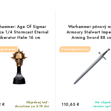
hammer: Age Of Sigmar
Warhammer pěnový m
ca 1/4 Stormcast Eternal
Armoury Stalwart Impe
iberator Helm 16 cm
Arming Sword 88 c
bjednávka
Předobjednávka
Objednej teď -
Na objed
2 €
110,65 €
doručíme za 5-19 dní
termín up