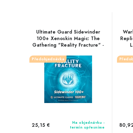
Ultimate Guard Sidewinder
War
100+ Xenoskin Magic: The
Repli
Gathering "Reality Fracture" -
L
White Mythic 2
Předobjednávka
Předo
Na objednávku -
25,15 €
80,9
termín upřesníme