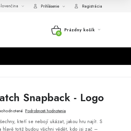
lovenčina
Prihlásenie
Registrácia
Prázdny košík
NÁKUPNÝ
KOŠÍK
tch Snapback - Logo
eohodnotené
Podrobnosti hodnotenia
echny, kteří se nebojí ukázat, jakou hru najít. S
a hlavě totiž budou všichni vědět, kdo jsi zač –