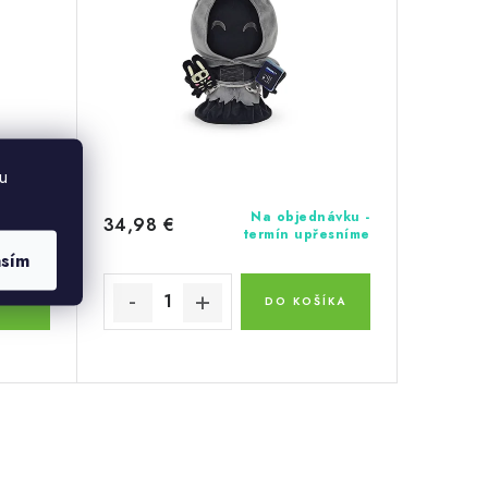
u
návku -
Na objednávku -
34,98 €
řesníme
termín upřesníme
asím
ÍKA
DO KOŠÍKA