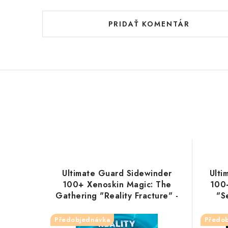
PRIDAŤ KOMENTÁR
Ultimate Guard Sidewinder
Ulti
100+ Xenoskin Magic: The
100
Gathering "Reality Fracture" -
"S
Multicolor Mythic 2
Předobjednávka
Předo