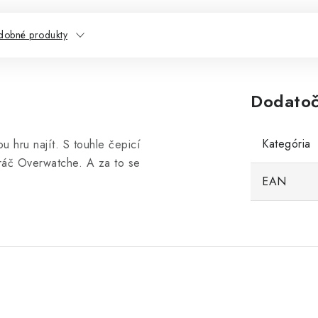
dobné produkty
Dodatoč
Kategória
u hru najít. S touhle čepicí
 hráč Overwatche. A za to se
EAN