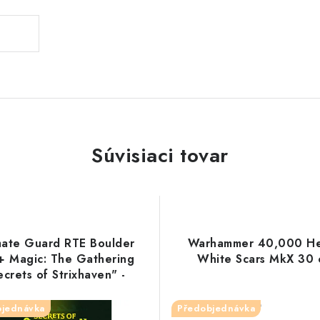
Súvisiaci tovar
mate Guard RTE Boulder
Warhammer 40,000 H
+ Magic: The Gathering
White Scars MkX 30 
ecrets of Strixhaven" -
Quandrix
bjednávka
Předobjednávka