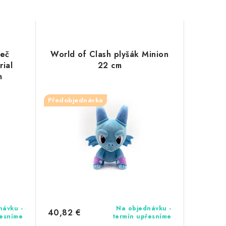
eč
World of Clash plyšák Minion
rial
22 cm
m
Předobjednávka
návku -
Na objednávku -
40,82 €
řesníme
termín upřesníme