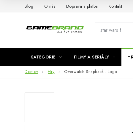
Prejsť
Blog
O nás
Doprava a platba
Kontakt
na
obsah
KATEGORIE
FILMY A SERIÁLY
H
Domov
Hry
Overwatch Snapback - Logo