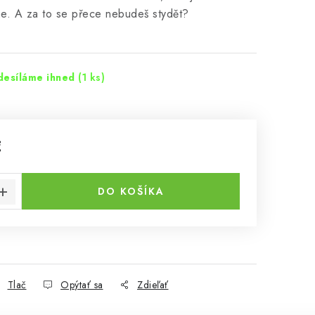
e. A za to se přece nebudeš stydět?
desíláme ihned
(1 ks)
€
cena:
DO KOŠÍKA
Tlač
Opýtať sa
Zdieľať