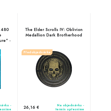
o 480
The Elder Scrolls IV: Oblivion
e
Medallion Dark Brotherhood
ure" -
Předobjednávka
návku -
Na objednávku -
26,16 €
řesníme
termín upřesníme