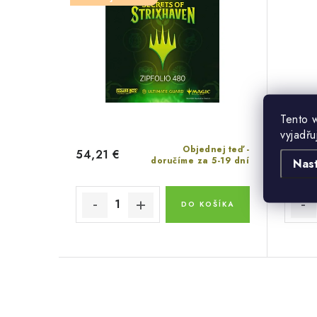
Tento 
vyjadřu
Objednej teď -
54,21 €
14,50
doručíme za 5-19 dní
Nas
DO KOŠÍKA