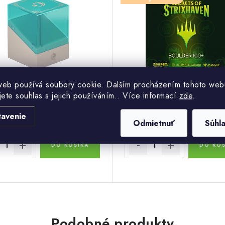
web používá soubory cookie. Dalším procházením tohoto web
jete souhlas s jejich používáním.. Více informací
zde
.
Objednej teď -
Objedne
 €
24,20 €
doručíme za 5-19 dní
doručíme za 5
tavenie
Odmietnuť
Súhl
DO KOŠÍKA
DO KOŠ
Podobné produkty