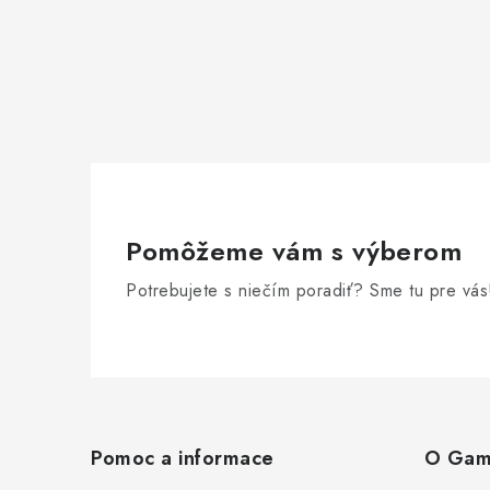
Pomôžeme vám s výberom
Potrebujete s niečím poradiť? Sme tu pre vás
Z
á
Pomoc a informace
O Gam
p