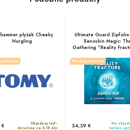
hammer plyšák Cheeky
Ultimate Guard Zipfoli
Nurgling
Xenoskin Magic: Th
Gathering "Reality Fract
Multicolor Mythic
bjednávka
Předobjednávka
Objednej teď -
Na objed
 €
54,39 €
doručíme za 5-19 dní
termín up