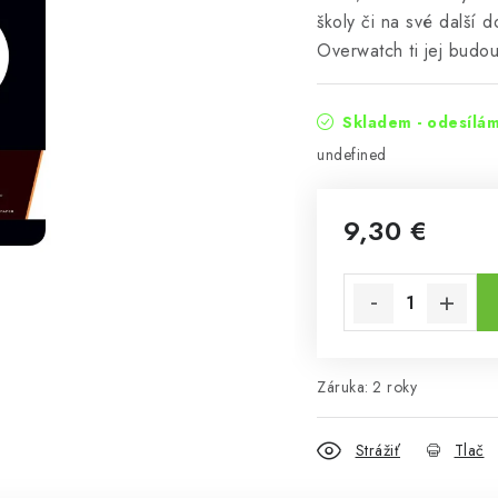
školy či na své další 
Overwatch ti jej budou
Skladem - odesílá
undefined
9,30 €
Jednotková cena:
Záruka
:
2 roky
Strážiť
Tlač