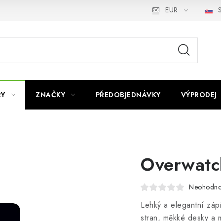
EUR
S
RY
ZNAČKY
PŘEDOBJEDNÁVKY
VÝPRODEJ
Overwatch
Neohodno
Lehký a elegantní záp
stran, měkké desky a 