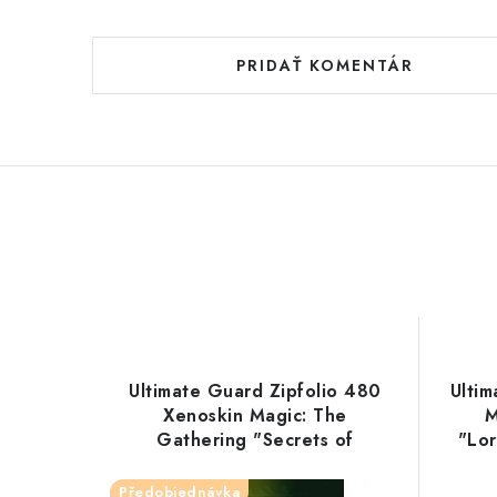
PRIDAŤ KOMENTÁR
Ultimate Guard Zipfolio 480
Ulti
Xenoskin Magic: The
M
Gathering "Secrets of
"Lor
Strixhaven" - Lorehold
Předobjednávka