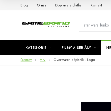
Prejsť
Blog
O nás
Doprava a platba
Kontakt
na
obsah
KATEGORIE
FILMY A SERIÁLY
H
Domov
Hry
Overwatch zápisník - Logo