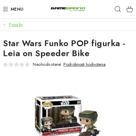
Prejsť
Hľad
na
obsah
Figurky
KATEGORIE
Star Wars Funko POP figurka -
FILMY A SERIÁLY
Leia on Speeder Bike
HRY
Neohodnotené
Podrobnosti hodnotenia
ZNAČKY
PŘEDOBJEDNÁVKY
VÝPRODEJ
Blog
O nás
Doprava a platba
Kontakt