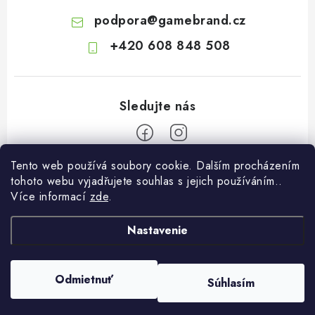
podpora
@
gamebrand.cz
+420 608 848 508
Tento web používá soubory cookie. Dalším procházením
Z
tohoto webu vyjadřujete souhlas s jejich používáním..
á
Více informací
zde
.
Pomoc a informace
p
ä
Nastavenie
Kontakt
O Gamebrandu
t
Doprava a platba
i
O nás
Odmietnuť
Súhlasím
Copyright 2026
Gamebrand.cz
. Všetky práva vyhradené.
e
Reklamace
Spolupráce
Vytvoril Shoptet
Obchodní podmínky