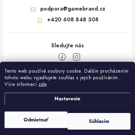
podpora
@
gamebrand.cz
+420 608 848 508
Tento web používá soubory cookie. Dalším procházením
Z
tohoto webu vyjadřujete souhlas s jejich používáním..
á
Více informací
zde
.
Pomoc a informace
p
ä
Nastavenie
Kontakt
O Gamebrandu
t
Doprava a platba
i
O nás
Odmietnuť
Súhlasím
Copyright 2026
Gamebrand.cz
. Všetky práva vyhradené.
e
Reklamace
Spolupráce
Vytvoril Shoptet
Obchodní podmínky