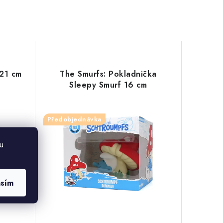
 21 cm
The Smurfs: Pokladnička
Sleepy Smurf 16 cm
Předobjednávka
u
asím