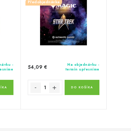
Mythic
Předobjednávka
návku -
Na objednávku -
54,09 €
řesníme
termín upřesníme
ÍKA
DO KOŠÍKA