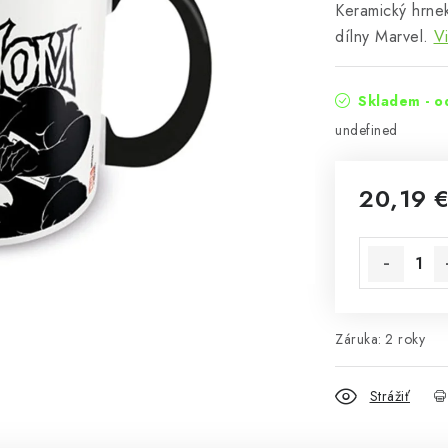
Keramický hrne
dílny Marvel.
Vi
Skladem - o
undefined
20,19 
Jednotková 
Záruka
:
2 roky
Strážiť