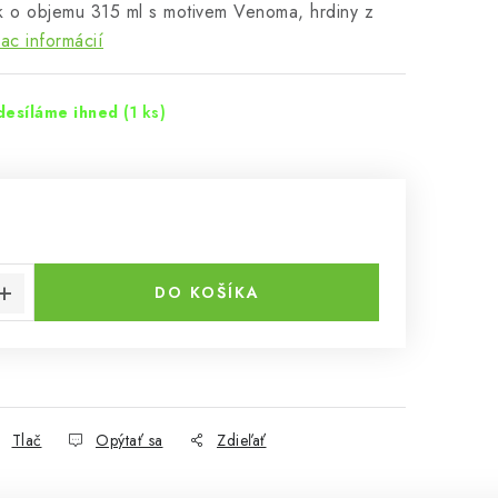
k o objemu 315 ml s motivem Venoma, hrdiny z
ac informácií
desíláme ihned
(1 ks)
€
cena:
DO KOŠÍKA
Tlač
Opýtať sa
Zdieľať