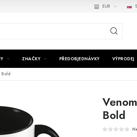
EUR
S
RY
ZNAČKY
PŘEDOBJEDNÁVKY
VÝPRODEJ
d Bold
Venom 
Bold
N